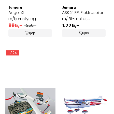
Jamara
Jamara
Angel XL
ASK 21 EP. Elektroseiler
m/fjernstyring
m/ BL-motor,
1030mm
995,-
regulator ...
1.775,-
1.250,-
Kjøp
Kjøp
-32%