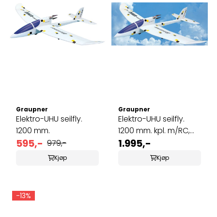
Graupner
Graupner
Elektro-UHU seilfly.
Elektro-UHU seilfly.
1200 mm.
1200 mm. kpl. m/RC,
595,-
motor, ...
1.995,-
979,-
Kjøp
Kjøp
-13%