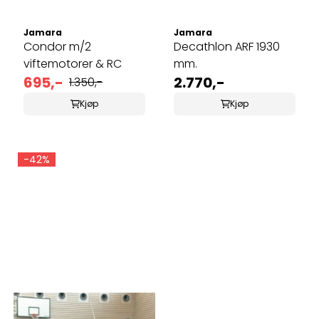
Jamara
Jamara
Condor m/2
Decathlon ARF 1930
viftemotorer & RC
mm.
695,-
2.770,-
1.350,-
Kjøp
Kjøp
-42%