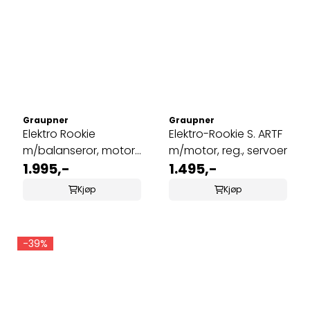
Graupner
Graupner
Elektro Rookie
Elektro-Rookie S. ARTF
m/balanseror, motor,
m/motor, reg., servoer
regulator, ...
1.995,-
1.495,-
Kjøp
Kjøp
-39%