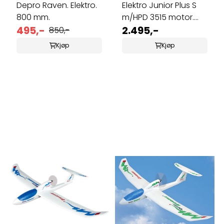
Depro Raven. Elektro.
Elektro Junior Plus S
800 mm.
m/HPD 3515 motor.
495,-
1900 mm.
2.495,-
850,-
Kjøp
Kjøp