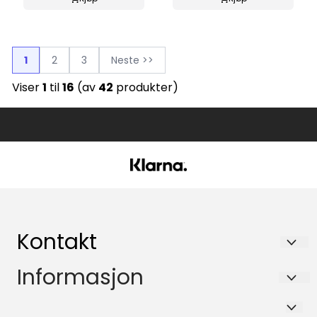
1
2
3
Neste >>
Viser
1
til
16
(av
42
produkter)
Kontakt
Glassmagasinet Øgrey ANS
Informasjon
Storgata 32-36
Salgsbetingelser