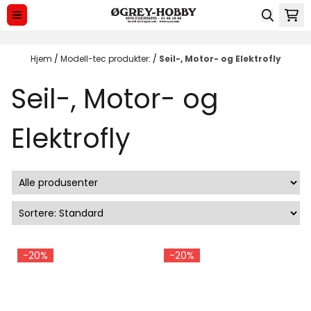
Hopp til innhold
Hjem
/
Modell-tec produkter:
/
Seil-, Motor- og Elektrofly
Seil-, Motor- og
Elektrofly
-20%
-20%